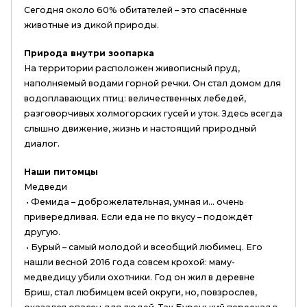
Сегодня около 60% обитателей – это спасённые
животные из дикой природы.
Природа внутри зоопарка
На территории расположен живописный пруд,
наполняемый водами горной речки. Он стал домом для
водоплавающих птиц: величественных лебедей,
разговорчивых холмогорских гусей и уток. Здесь всегда
слышно движение, жизнь и настоящий природный
диалог.
Наши питомцы
Медведи
• Фемида – доброжелательная, умная и… очень
привередливая. Если еда не по вкусу – подождёт
другую.
• Бурый – самый молодой и всеобщий любимец. Его
нашли весной 2016 года совсем крохой: маму-
медведицу убили охотники. Год он жил в деревне
Бриш, стал любимцем всей округи, но, повзрослев,