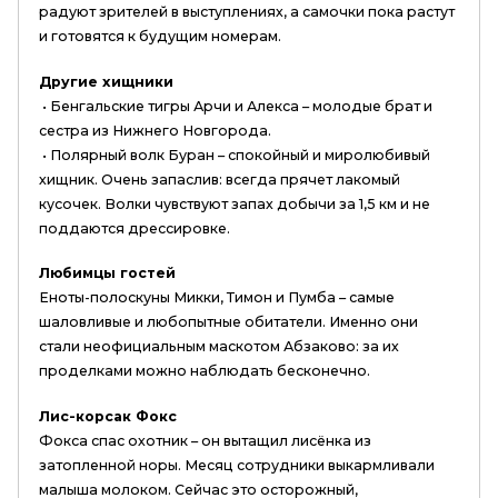
радуют зрителей в выступлениях, а самочки пока растут
и готовятся к будущим номерам.
Другие хищники
• Бенгальские тигры Арчи и Алекса – молодые брат и
сестра из Нижнего Новгорода.
• Полярный волк Буран – спокойный и миролюбивый
хищник. Очень запаслив: всегда прячет лакомый
кусочек. Волки чувствуют запах добычи за 1,5 км и не
поддаются дрессировке.
Любимцы гостей
Еноты-полоскуны Микки, Тимон и Пумба – самые
шаловливые и любопытные обитатели. Именно они
стали неофициальным маскотом Абзаково: за их
проделками можно наблюдать бесконечно.
Лис-корсак Фокс
Фокса спас охотник – он вытащил лисёнка из
затопленной норы. Месяц сотрудники выкармливали
малыша молоком. Сейчас это осторожный,